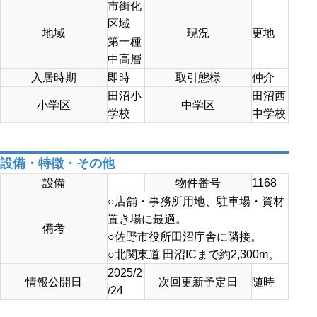
市街化
区域
地域
現況
更地
第一種
中高層
入居時期
即時
取引態様
仲介
田沼小
田沼西
小学区
中学区
学校
中学校
設備・特徴・その他
設備
物件番号
1168
○店舗・事務所用地、駐車場・資材
置き場に最適。
備考
○佐野市役所田沼庁舎に隣接。
○北関東道 田沼ICまで約2,300m。
2025/2
情報公開日
次回更新予定日
随時
/24