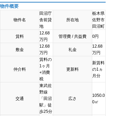
物件概要
田沼庁
栃木県
物件名
舎前貸
所在地
佐野市
地
田沼町
12.68
賃料
管理費 / 共益費
0
円
万円
12.68
12.68
敷金
礼金
万円
万円
賃料の
新賃料
1ヶ月
仲介料
更新料
の1ヵ
+消費
月分
税
東武佐
野線
1050.0
交通
「田沼
広さ
0
㎡
駅」徒
歩25分