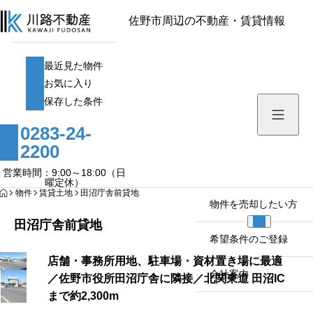
佐野市周辺の不動産・賃貸情報
最近見た物件
最近見た物件
お気に入り
お気に入り
保存した条件
保存した条件
0283-24-
家探し・活用の豆知識
2200
物件を探す
営業時間：9:00～18:00（日
曜定休）
HOME
物件
賃貸土地
田沼庁舎前貸地
物件を売却したい方
田沼庁舎前貸地
希望条件のご登録
店舗・事務所用地、駐車場・資材置き場に最適
会社案内
／佐野市役所田沼庁舎に隣接／北関東道 田沼IC
まで約2,300m