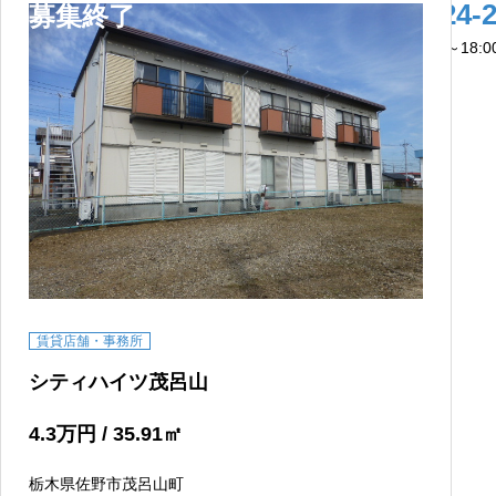
0283-24-
募集終了
営業時間：9:00～18:
賃貸店舗・事務所
シティハイツ茂呂山
4.3
万円
/ 35.91
㎡
栃木県佐野市茂呂山町