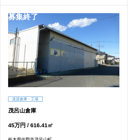
募集終了
賃貸倉庫・工場
茂呂山倉庫
45
万円
/ 616.41
㎡
栃木県佐野市茂呂山町