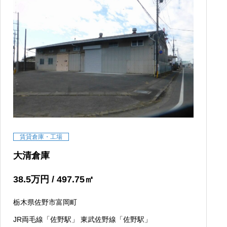
賃貸倉庫・工場
大清倉庫
38.5
万円
/ 497.75
㎡
栃木県佐野市富岡町
JR両毛線「佐野駅」 東武佐野線「佐野駅」