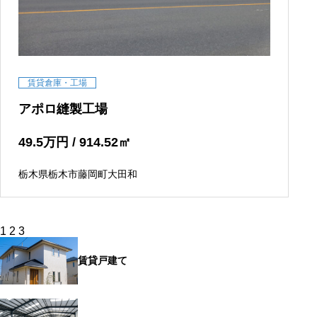
賃貸倉庫・工場
アポロ縫製工場
49.5
万円
/ 914.52
㎡
栃木県栃木市藤岡町大田和
投
1
2
3
稿
の
賃貸戸建て
ペ
ー
ジ
送
り