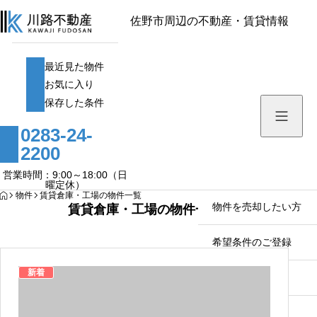
佐野市周辺の不動産・賃貸情報
最近見た物件
最近見た物件
お気に入り
お気に入り
保存した条件
保存した条件
0283-24-
家探し・活用の豆知識
2200
物件を探す
営業時間：9:00～18:00（日
曜定休）
HOME
物件
賃貸倉庫・工場の物件一覧
物件を売却したい方
賃貸倉庫・工場の物件一覧
希望条件のご登録
新着
会社案内