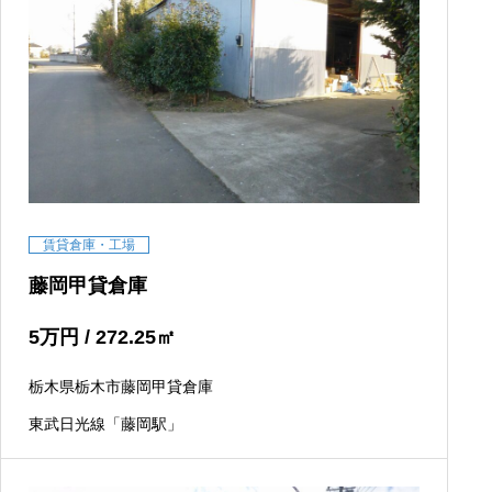
賃貸倉庫・工場
藤岡甲貸倉庫
5
万円
/ 272.25
㎡
栃木県栃木市藤岡甲貸倉庫
東武日光線「藤岡駅」