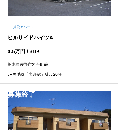
賃貸アパート
ヒルサイドハイツA
4.5
万円
/ 3DK
栃木県佐野市岩舟町静
JR両毛線「岩舟駅」徒歩20分
募集終了