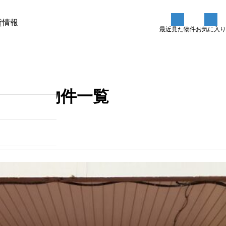
貸情報
最近見た物件
お気に入り
た条件
物件を売却したい方
希望条件のご登
物件一覧
空室・空店舗を募集していま
す
2025.10.06
200
00（日曜定休）