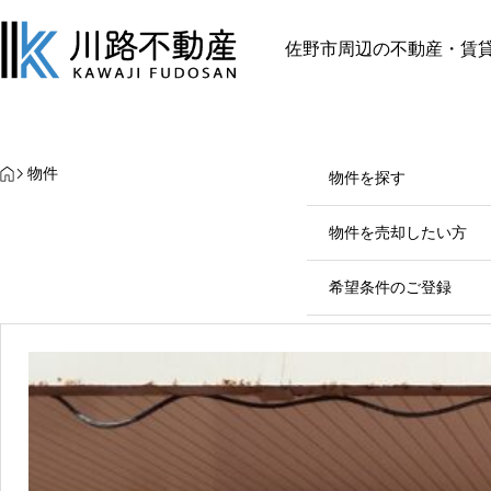
佐野市周辺の不動産・賃
最近見た物件
お気に入り
保存し
家探し・活用の豆知識
家探し・活用の豆知識
物件を探す
HOME
物件
物件を探す
リロケーション～自宅を貸す
物件を売却したい方
～
2025.10.06
希望条件のご登録
会社案内
0283-24-2
営業時間：9:00～18: